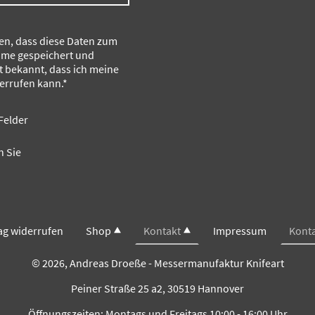
den, dass diese Daten zum
me gespeichert und
st bekannt, dass ich meine
derrufen kann.
*
Felder
 Sie
ag widerrufen
Shop
Kontakt
Impressum
Kont
© 2026, Andreas Droeße - Messermanufaktur Knifeart
Peiner Straße 25 a2, 30519 Hannover
Öffnungszeiten: Montags und Freitags 10:00 - 16:00 Uhr